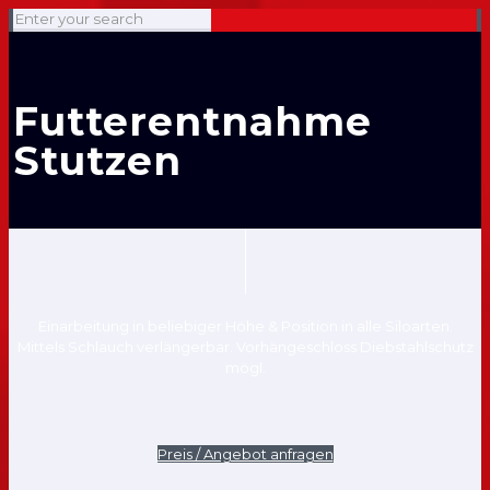
Futterentnahme
Stutzen
Einarbeitung in beliebiger Höhe & Position in alle Siloarten.
Mittels Schlauch verlängerbar. Vorhängeschloss Diebstahlschutz
mögl.
Preis / Angebot anfragen