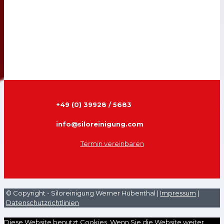
+49 (0) 39928 / 5683
info@siloreinigung.com
Termin vereinbaren
© Copyright - Siloreinigung Werner Hübenthal |
Impressum
|
Datenschutzrichtlinien
Diese Website benutzt Cookies. Wenn Sie die Website weiter